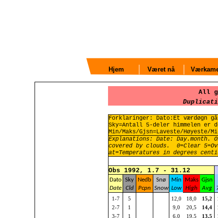
Hjem
Været nå
Værkame